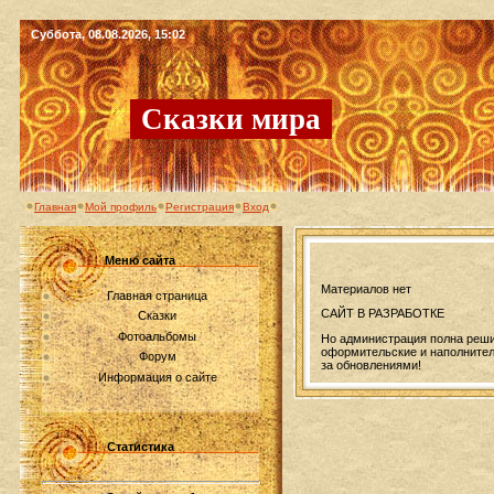
Суббота, 08.08.2026, 15:02
Сказки мира
Главная
Мой профиль
Регистрация
Вход
Меню сайта
Материалов нет
Главная страница
САЙТ В РАЗРАБОТКЕ
Сказки
Фотоальбомы
Но администрация полна реши
оформительские и наполнитель
Форум
за обновлениями!
Информация о сайте
Статистика